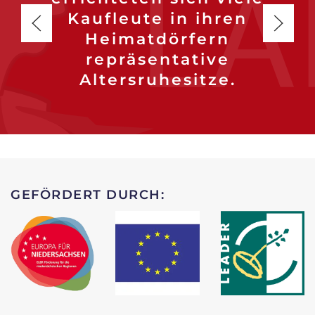
Kaufleute in ihren
Heimatdörfern
repräsentative
Altersruhesitze.
GEFÖRDERT DURCH: