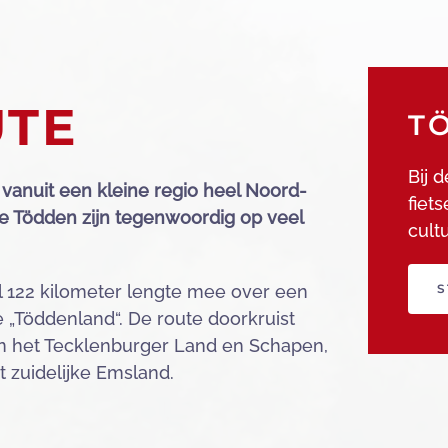
UTE
T
Bij 
vanuit een kleine regio heel Noord-
fiet
e Tödden zijn tegenwoordig op veel
cultu
S
l 122 kilometer lengte mee over een
e „Töddenland“. De route doorkruist
n het Tecklenburger Land en Schapen,
 zuidelijke Emsland.