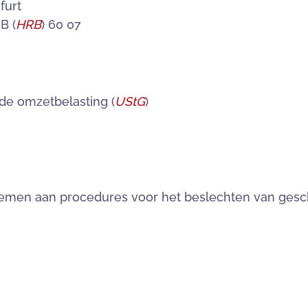
furt
B (
HRB
) 60 07
de omzetbelasting (
UStG
)
te nemen aan procedures voor het beslechten van ges