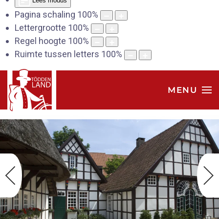
Lees modus
Pagina schaling
100
%
Lettergrootte
100
%
Regel hoogte
100
%
Ruimte tussen letters
100
%
MENU