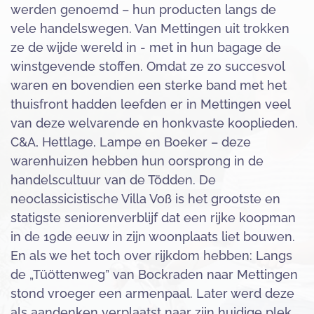
werden genoemd – hun producten langs de
vele handelswegen. Van Mettingen uit trokken
ze de wijde wereld in - met in hun bagage de
winstgevende stoffen. Omdat ze zo succesvol
waren en bovendien een sterke band met het
thuisfront hadden leefden er in Mettingen veel
van deze welvarende en honkvaste kooplieden.
C&A, Hettlage, Lampe en Boeker – deze
warenhuizen hebben hun oorsprong in de
handelscultuur van de Tödden. De
neoclassicistische Villa Voß is het grootste en
statigste seniorenverblijf dat een rijke koopman
in de 19de eeuw in zijn woonplaats liet bouwen.
En als we het toch over rijkdom hebben: Langs
de „Tüöttenweg” van Bockraden naar Mettingen
stond vroeger een armenpaal. Later werd deze
als aandenken verplaatst naar zijn huidige plek